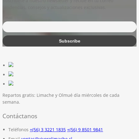
Suscríbete a nuestro newsletter y recibe en tu correo
tendencias, consejos y actualizaciones exclusivas.
Email
Repartos gratis:
Limache y Olmué día miércoles de cada
semana.
Contáctanos
Teléfonos
+(56) 3 3221 1835
+(56) 9 8501 9841
Email
ventas@viverolimache.cl