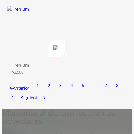
Trenium
$
3.500
1
2
3
4
5
6
7
8
Anterior
9
Siguiente
Mantente al día con las últimas
novedades