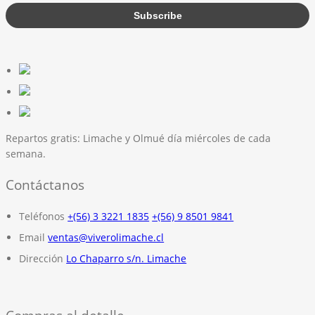
Repartos gratis:
Limache y Olmué día miércoles de cada
semana.
Contáctanos
Teléfonos
+(56) 3 3221 1835
+(56) 9 8501 9841
Email
ventas@viverolimache.cl
Dirección
Lo Chaparro s/n. Limache