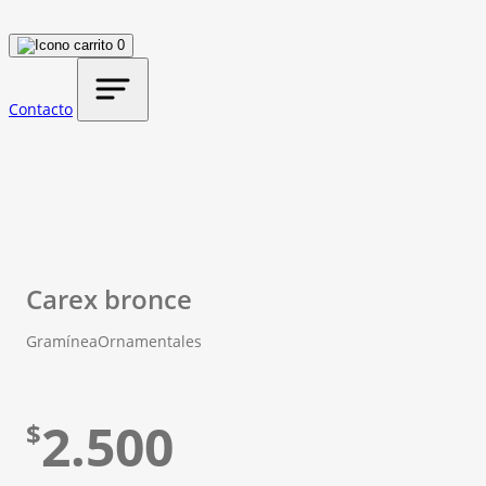
0
Contacto
Carex bronce
Gramínea
Ornamentales
2.500
$