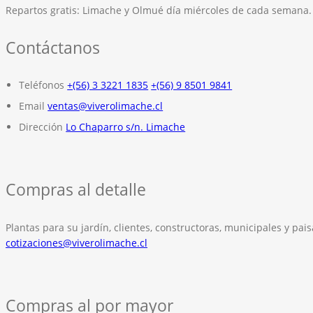
Repartos gratis:
Limache y Olmué día miércoles de cada semana.
Contáctanos
Teléfonos
+(56) 3 3221 1835
+(56) 9 8501 9841
Email
ventas@viverolimache.cl
Dirección
Lo Chaparro s/n. Limache
Compras al detalle
Plantas para su jardín, clientes, constructoras, municipales y pais
cotizaciones@viverolimache.cl
Compras al por mayor