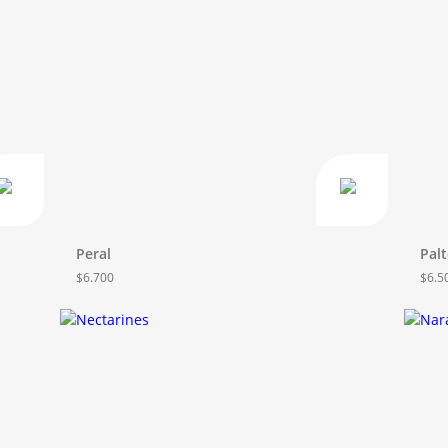
Peral
Pal
$
6.700
$
6.5