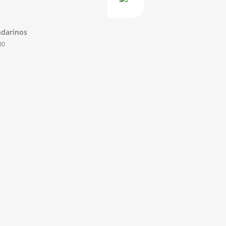
darinos
00