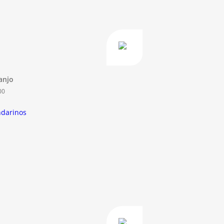
anjo
00