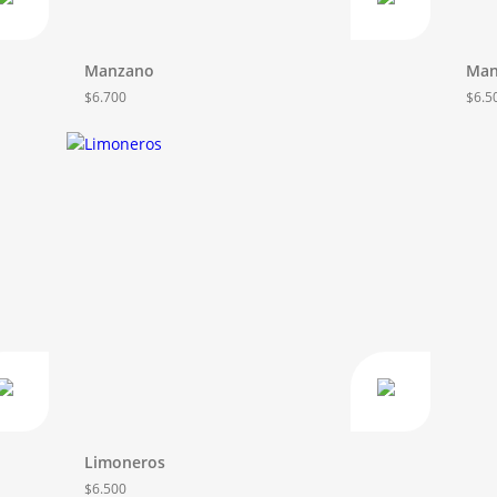
Manzano
Man
$
6.700
$
6.5
Limoneros
$
6.500