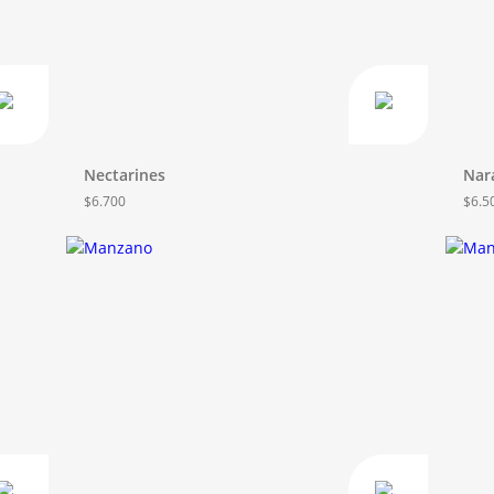
Nectarines
Nar
$
6.700
$
6.5