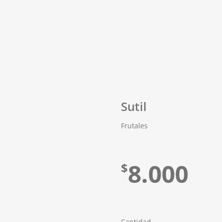
Sutil
Frutales
8.000
$
Cantidad