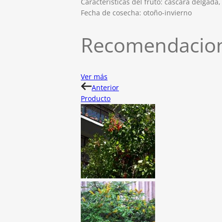
Características del fruto: cascara delgada,
Fecha de cosecha: otoño-invierno
Recomendacion
Ver más
Anterior
Producto