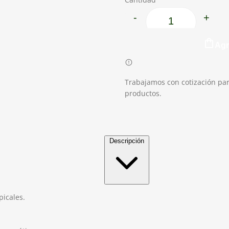
-
+
Sutil cantidad
Agr
Trabajamos con cotización par
productos.
Descripción
picales.