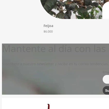
Feijoa
$
6.000
Mantente al día con la
Suscríbete a nuestro newsletter y recibe en tu correo tendencias,
Emai