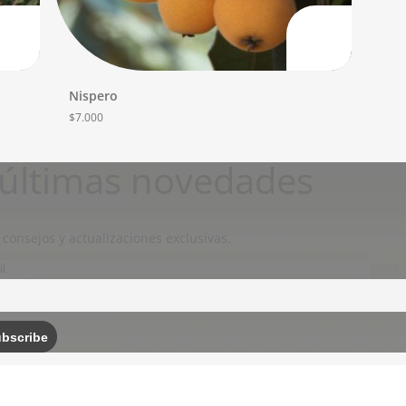
Nispero
$
7.000
s últimas novedades
 consejos y actualizaciones exclusivas.
l