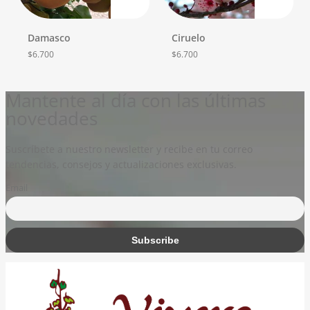
Damasco
Ciruelo
$
6.700
$
6.700
Mantente al día con las últimas
novedades
Suscríbete a nuestro newsletter y recibe en tu correo
tendencias, consejos y actualizaciones exclusivas.
Email