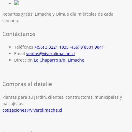
Repartos gratis:
Limache y Olmué día miércoles de cada
semana.
Contáctanos
Teléfonos
+(56) 3 3221 1835
+(56) 9 8501 9841
Email
ventas@viverolimache.cl
Dirección
Lo Chaparro s/n. Limache
Compras al detalle
Plantas para su jardín, clientes, constructoras, municipales y
paisajistas
cotizaciones@viverolimache.cl