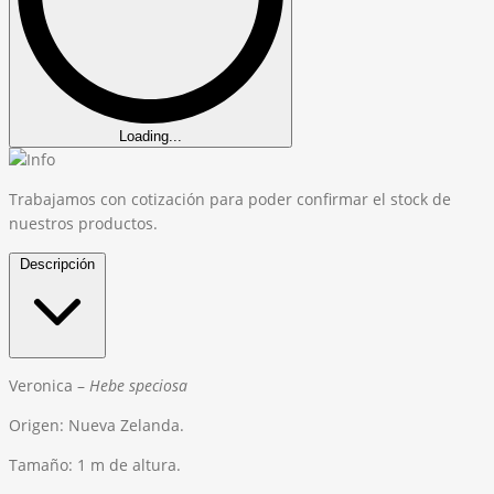
Loading...
Trabajamos con cotización para poder confirmar el stock de
nuestros productos.
Descripción
Veronica –
Hebe
speciosa
Origen: Nueva Zelanda.
Tamaño: 1 m de altura.