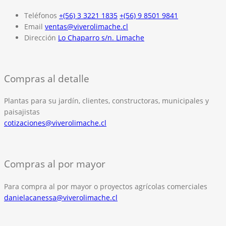
Teléfonos
+(56) 3 3221 1835
+(56) 9 8501 9841
Email
ventas@viverolimache.cl
Dirección
Lo Chaparro s/n. Limache
Compras al detalle
Plantas para su jardín, clientes, constructoras, municipales y
paisajistas
cotizaciones@viverolimache.cl
Compras al por mayor
Para compra al por mayor o proyectos agrícolas comerciales
danielacanessa@viverolimache.cl