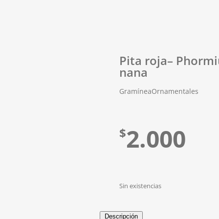
Pita roja– Phorm
nana
Gramínea
Ornamentales
2.000
$
Sin existencias
Descripción