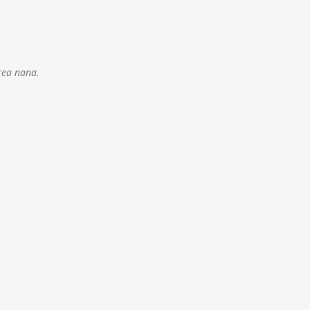
rea
nana.