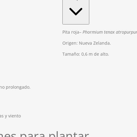
Pita roja–
Phormium
tenax
atropurpu
Origen: Nueva Zelanda.
Tamaño: 0,6 m de alto.
 no prolongado.
as y viento
es para plantar