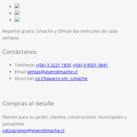
Repartos gratis:
Limache y Olmué día miércoles de cada
semana.
Contáctanos
Teléfonos
+(56) 3 3221 1835
+(56) 9 8501 9841
Email
ventas@viverolimache.cl
Dirección
Lo Chaparro s/n. Limache
Compras al detalle
Plantas para su jardín, clientes, constructoras, municipales y
paisajistas
cotizaciones@viverolimache.cl