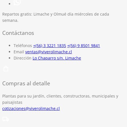
Repartos gratis:
Limache y Olmué día miércoles de cada
semana.
Contáctanos
Teléfonos
+(56) 3 3221 1835
+(56) 9 8501 9841
Email
ventas@viverolimache.cl
Dirección
Lo Chaparro s/n. Limache
Compras al detalle
Plantas para su jardín, clientes, constructoras, municipales y
paisajistas
cotizaciones@viverolimache.cl