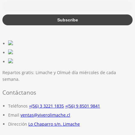
Repartos gratis:
Limache y Olmué día miércoles de cada
semana.
Contáctanos
Teléfonos
+(56) 3 3221 1835
+(56) 9 8501 9841
Email
ventas@viverolimache.cl
Dirección
Lo Chaparro s/n. Limache