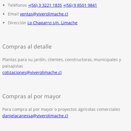
Teléfonos
+(56) 3 3221 1835
+(56) 9 8501 9841
Email
ventas@viverolimache.cl
Dirección
Lo Chaparro s/n. Limache
Compras al detalle
Plantas para su jardín, clientes, constructoras, municipales y
paisajistas
cotizaciones@viverolimache.cl
Compras al por mayor
Para compra al por mayor o proyectos agrícolas comerciales
danielacanessa@viverolimache.cl