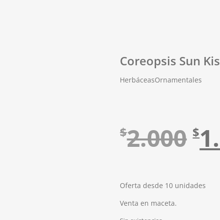
Coreopsis Sun Ki
Herbáceas
Ornamentales
El
2.000
1
$
$
pr
Oferta desde 10 unidades
or
Venta en maceta.