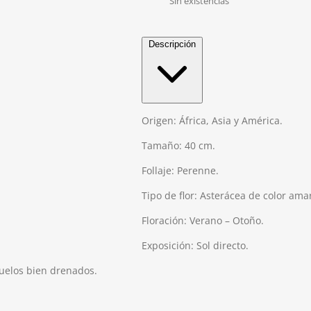
Sin existencias
er
Descripción
$2
Origen: África, Asia y América.
Tamaño: 40 cm.
Follaje: Perenne.
Tipo de flor: Asterácea de color amar
Floración: Verano – Otoño.
Exposición: Sol directo.
suelos bien drenados.