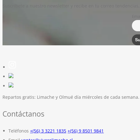
Suscríbete a nuestro newsletter y recibe en tu correo tendencias,
Emai
Repartos gratis:
Limache y Olmué día miércoles de cada semana.
Contáctanos
Teléfonos
+(56) 3 3221 1835
+(56) 9 8501 9841