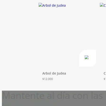
Arbol de Judea
C
$
12.000
$
Mantente al día con la