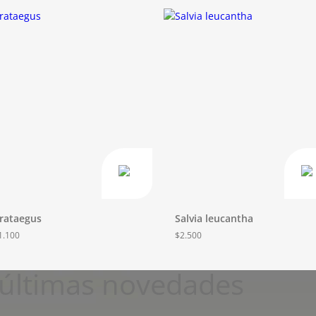
rataegus
Salvia leucantha
1.100
$
2.500
s últimas novedades