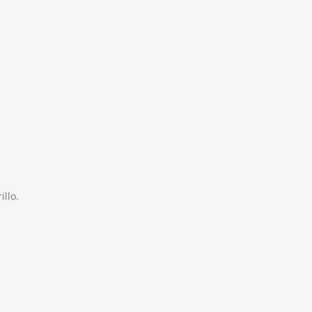
a:
es:
.000.
$1.500.
illo.