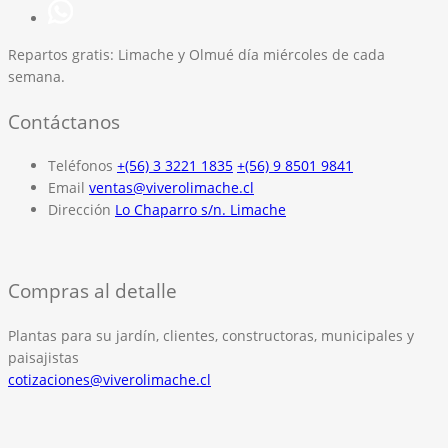
Repartos gratis:
Limache y Olmué día miércoles de cada
semana.
Contáctanos
Teléfonos
+(56) 3 3221 1835
+(56) 9 8501 9841
Email
ventas@viverolimache.cl
Dirección
Lo Chaparro s/n. Limache
Compras al detalle
Plantas para su jardín, clientes, constructoras, municipales y
paisajistas
cotizaciones@viverolimache.cl