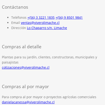
Contáctanos
Teléfonos
+(56) 3 3221 1835
+(56) 9 8501 9841
Email
ventas@viverolimache.cl
Dirección
Lo Chaparro s/n. Limache
Compras al detalle
Plantas para su jardín, clientes, constructoras, municipales y
paisajistas
cotizaciones@viverolimache.cl
Compras al por mayor
Para compra al por mayor o proyectos agrícolas comerciales
danielacanessa@viverolimache.cl