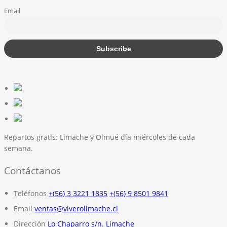
Email
Repartos gratis:
Limache y Olmué día miércoles de cada
semana.
Contáctanos
Teléfonos
+(56) 3 3221 1835
+(56) 9 8501 9841
Email
ventas@viverolimache.cl
Dirección
Lo Chaparro s/n. Limache