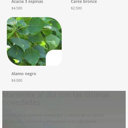
Acacia 3 espinas
Carex bronce
$
4.500
$
2.500
Alamo negro
$
4.000
Mantente al día con las últimas
novedades
Suscríbete a nuestro newsletter y recibe en tu correo
tendencias, consejos y actualizaciones exclusivas.