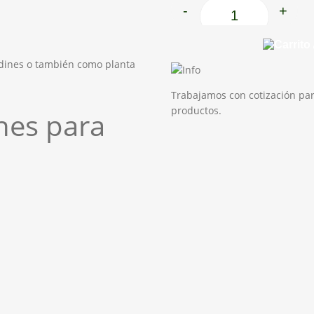
-
+
Rayito de sol cantid
ardines o también como planta
Trabajamos con cotización par
productos.
es para