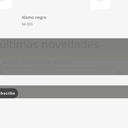
Alamo negro
$
4.000
s últimas novedades
 consejos y actualizaciones exclusivas.
l