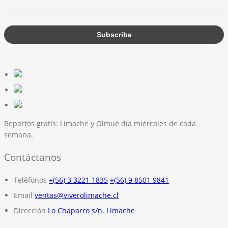
Repartos gratis:
Limache y Olmué día miércoles de cada
semana.
Contáctanos
Teléfonos
+(56) 3 3221 1835
+(56) 9 8501 9841
Email
ventas@viverolimache.cl
Dirección
Lo Chaparro s/n. Limache