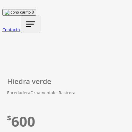
0
Contacto
Hiedra verde
Enredadera
Ornamentales
Rastrera
600
$