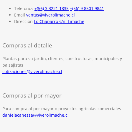
Teléfonos
+(56) 3 3221 1835
+(56) 9 8501 9841
Email
ventas@viverolimache.cl
Dirección
Lo Chaparro s/n. Limache
Compras al detalle
Plantas para su jardín, clientes, constructoras, municipales y
paisajistas
cotizaciones@viverolimache.cl
Compras al por mayor
Para compra al por mayor o proyectos agrícolas comerciales
danielacanessa@viverolimache.cl