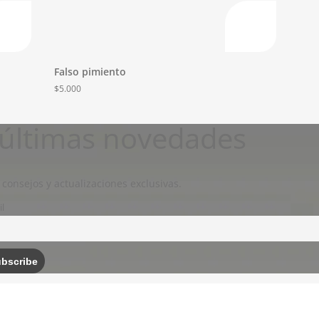
Falso pimiento
$
5.000
s últimas novedades
 consejos y actualizaciones exclusivas.
l