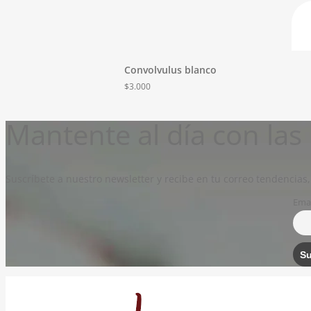
Convolvulus blanco
$
3.000
Mantente al día con la
Suscríbete a nuestro newsletter y recibe en tu correo tendencias,
Emai