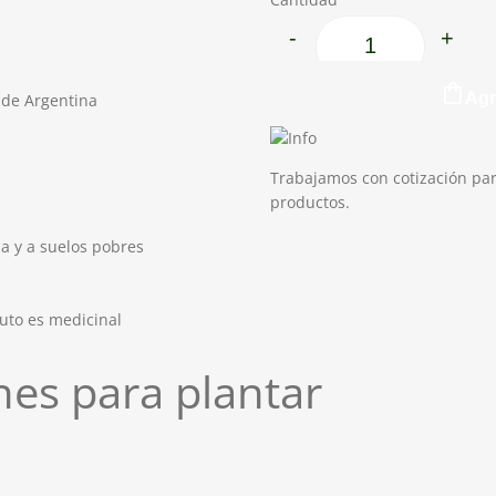
-
+
Algarrobo de chile c
Agr
e de Argentina
Trabajamos con cotización par
productos.
ua y a suelos pobres
ruto es medicinal
es para plantar